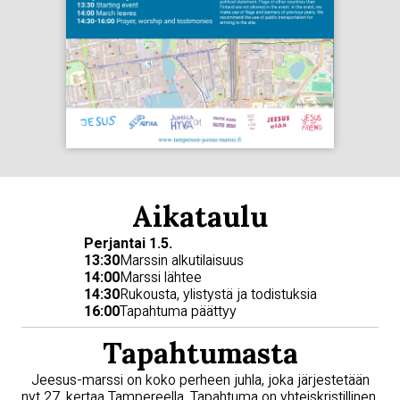
Aikataulu
Perjantai 1.5.
13:30
Marssin alkutilaisuus
14:00
Marssi lähtee
14:30
Rukousta, ylistystä ja todistuksia
16:00
Tapahtuma päättyy
Tapahtumasta
Jeesus-marssi on koko perheen juhla, joka järjestetään
nyt 27. kertaa Tampereella. Tapahtuma on yhteiskristillinen,