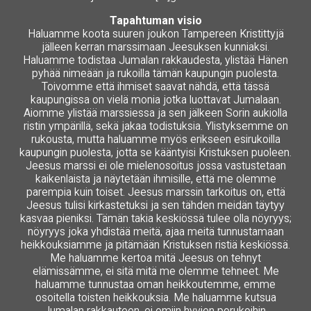
Tapahtuman visio
Haluamme koota suuren joukon Tampereen Kristittyjä
jälleen kerran marssimaan Jeesuksen kunniaksi.
Haluamme todistaa Jumalan rakkaudesta, ylistää Hänen
pyhää nimeään ja rukoilla tämän kaupungin puolesta.
Toivomme että ihmiset saavat nähdä, että tässä
kaupungissa on vielä monia jotka luottavat Jumalaan.
Aiomme ylistää marssiessa ja sen jälkeen Sorin aukiolla
ristin ympärillä, sekä jakaa todistuksia. Ylistyksemme on
rukousta, mutta haluamme myös erikseen esirukoilla
kaupungin puolesta, jotta se kääntyisi Kristuksen puoleen.
Jeesus marssi ei ole mielenosoitus jossa vastustetaan
kaikenlaista ja näytetään ihmisille, että me olemme
parempia kuin toiset. Jeesus marssin tarkoitus on, että
Jeesus tulisi kirkastetuksi ja sen tähden meidän täytyy
kasvaa pieniksi. Tämän takia keskiössä tulee olla nöyryys;
nöyryys joka yhdistää meitä, ajaa meitä tunnustamaan
heikkouksiamme ja pitämään Kristuksen ristiä keskiössä.
Me haluamme kertoa mitä Jeesus on tehnyt
elämissämme, ei sitä mitä me olemme tehneet. Me
haluamme tunnustaa oman heikkoutemme, emme
osoitella toisten heikkouksia. Me haluamme kutsua
Jumalan rakkauteen, ei omiin hyvien porukoihin.