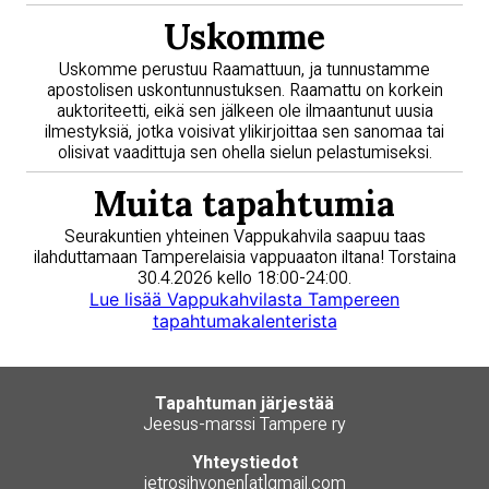
Uskomme
Uskomme perustuu Raamattuun, ja tunnustamme
apostolisen uskontunnustuksen. Raamattu on korkein
auktoriteetti, eikä sen jälkeen ole ilmaantunut uusia
ilmestyksiä, jotka voisivat ylikirjoittaa sen sanomaa tai
olisivat vaadittuja sen ohella sielun pelastumiseksi.
Muita tapahtumia
Seurakuntien yhteinen Vappukahvila saapuu taas
ilahduttamaan Tamperelaisia vappuaaton iltana! Torstaina
30.4.2026 kello 18:00-24:00.
Lue lisää Vappukahvilasta Tampereen
tapahtumakalenterista
Tapahtuman järjestää
Jeesus-marssi Tampere ry
Yhteystiedot
jetrosihvonen[at]gmail.com